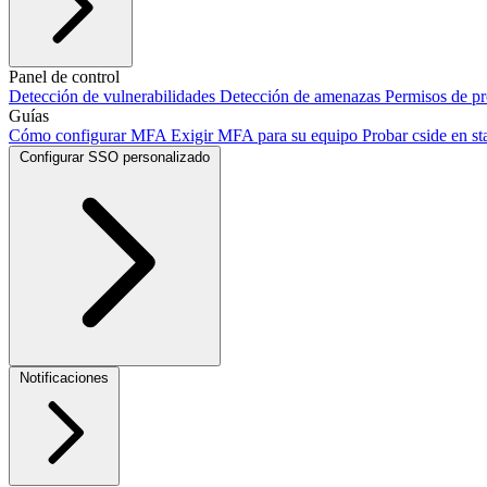
Agregar nuestro script
Panel de control
Integración con Next.js
Integración con Vite
I
Crawler
Detección de vulnerabilidades
Detección de amenazas
Permisos de p
Guías
Cómo configurar MFA
Exigir MFA para su equipo
Probar cside en s
Configurar SSO personalizado
Okta SSO
Duo SSO
Microsoft Entra ID SSO
Notificaciones