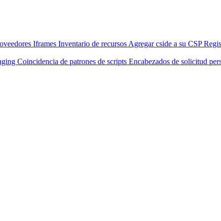
ntegración CLI
Usar Salesforce Lightning
Framer
Webflow
Configurac
roveedores
Iframes
Inventario de recursos
Agregar cside a su CSP
Regis
taging
Coincidencia de patrones de scripts
Encabezados de solicitud per