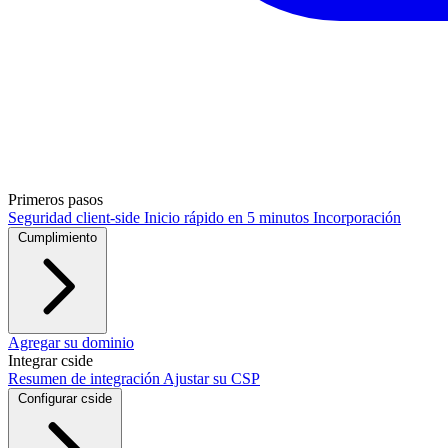
Primeros pasos
Seguridad client-side
Inicio rápido en 5 minutos
Incorporación
Cumplimiento
PCI DSS / PCI Shield
Agregar su dominio
RGPD
CCPA
HIPAA
Drata
Integrar cside
Resumen de integración
Ajustar su CSP
Configurar cside