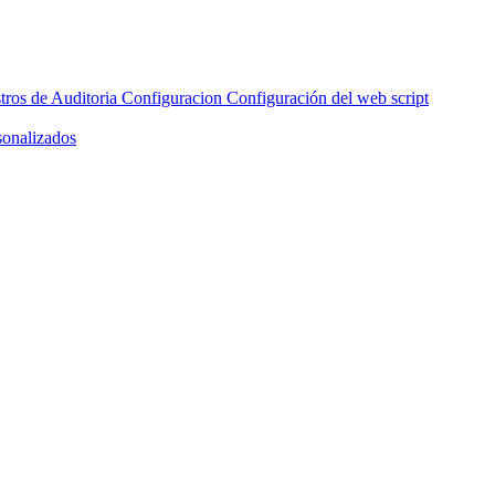
ión del modo de escaneo
Añadir cside con IA
Automatizaciones de
tros de Auditoria
Configuracion
Configuración del web script
sonalizados