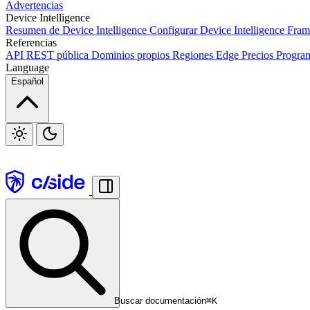
Advertencias
Webhooks
Device Intelligence
Resumen de Device Intelligence
Configurar Device Intelligence
Fram
Referencias
API REST pública
Dominios propios
Regiones Edge
Precios
Program
Paquete JavaScript
S3
Jira
Linear
Zapier
Slack
Discord
Language
Español
Buscar documentación
⌘
K