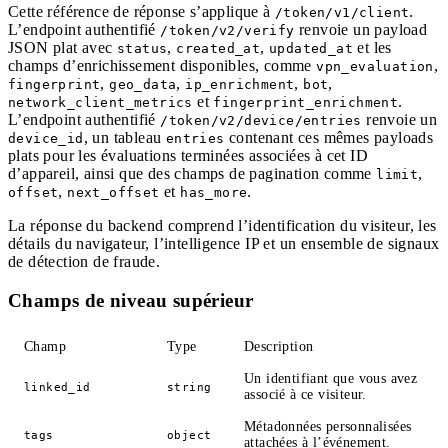
Cette référence de réponse s’applique à
.
/token/v1/client
L’endpoint authentifié
renvoie un payload
/token/v2/verify
JSON plat avec
,
,
et les
status
created_at
updated_at
champs d’enrichissement disponibles, comme
,
vpn_evaluation
,
,
,
,
fingerprint
geo_data
ip_enrichment
bot
et
.
network_client_metrics
fingerprint_enrichment
L’endpoint authentifié
renvoie un
/token/v2/device/entries
, un tableau
contenant ces mêmes payloads
device_id
entries
plats pour les évaluations terminées associées à cet ID
d’appareil, ainsi que des champs de pagination comme
,
limit
,
et
.
offset
next_offset
has_more
La réponse du backend comprend l’identification du visiteur, les
détails du navigateur, l’intelligence IP et un ensemble de signaux
de détection de fraude.
Champs de niveau supérieur
Champ
Type
Description
Un identifiant que vous avez
linked_id
string
associé à ce visiteur.
Métadonnées personnalisées
tags
object
attachées à l’événement.