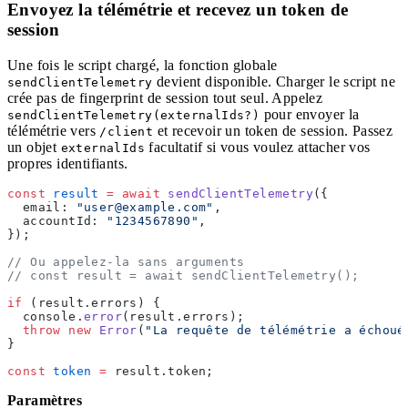
Envoyez la télémétrie et recevez un token de
session
Une fois le script chargé, la fonction globale
devient disponible. Charger le script ne
sendClientTelemetry
crée pas de fingerprint de session tout seul. Appelez
pour envoyer la
sendClientTelemetry(externalIds?)
télémétrie vers
et recevoir un token de session. Passez
/client
un objet
facultatif si vous voulez attacher vos
externalIds
propres identifiants.
const
 result
 =
 await
 sendClientTelemetry
({
  email: 
"user@example.com"
,
  accountId: 
"1234567890"
,
});
// Ou appelez-la sans arguments
// const result = await sendClientTelemetry();
if
 (result.errors) {
  console.
error
(result.errors);
  throw
 new
 Error
(
"La requête de télémétrie a échoué
}
const
 token
 =
 result.token;
Paramètres