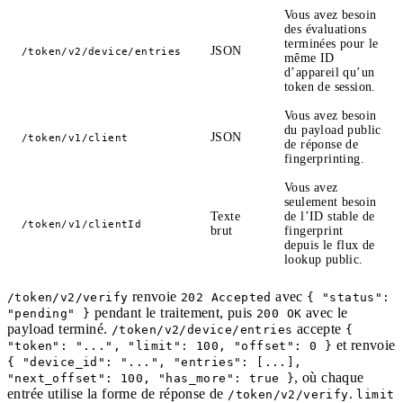
Vous avez besoin
des évaluations
terminées pour le
JSON
/token/v2/device/entries
même ID
d’appareil qu’un
token de session.
Vous avez besoin
du payload public
JSON
/token/v1/client
de réponse de
fingerprinting.
Vous avez
seulement besoin
Texte
de l’ID stable de
/token/v1/clientId
brut
fingerprint
depuis le flux de
lookup public.
renvoie
avec
/token/v2/verify
202 Accepted
{ "status":
pendant le traitement, puis
avec le
"pending" }
200 OK
payload terminé.
accepte
/token/v2/device/entries
{
et renvoie
"token": "...", "limit": 100, "offset": 0 }
{ "device_id": "...", "entries": [...],
, où chaque
"next_offset": 100, "has_more": true }
entrée utilise la forme de réponse de
.
/token/v2/verify
limit