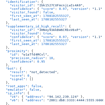
  "identification"
: {
    "visitor_id"
: 
"Ibk1527CUFmcnjLwIs4A9"
,
    "confidence"
: { 
"score"
: 
0.97
, 
"version"
: 
"1.1"
 
    "visitor_found"
: 
false
,
    "first_seen_at"
: 
1708102555327
,
    "last_seen_at"
: 
1708102555327
  },
  "supplementary_id_high_recall"
: {
    "visitor_id"
: 
"3HNey93AkBW6CRbxV6xP"
,
    "visitor_found"
: 
true
,
    "confidence"
: { 
"score"
: 
0.97
, 
"version"
: 
"1.1"
 
    "first_seen_at"
: 
1708102555327
,
    "last_seen_at"
: 
1708102555327
  },
  "proximity"
: {
    "id"
: 
"w1aTfd4MCvl"
,
    "precision_radius"
: 
10
,
    "confidence"
: 
0.95
  },
  "bot"
: {
    "result"
: 
"not_detected"
,
    "score"
: 
0
,
    "signal"
: []
  },
  "root_apps"
: 
false
,
  "emulator"
: 
false
,
  "ip_info"
: {
    "v4"
: { 
"address"
: 
"94.142.239.124"
 },
    "v6"
: { 
"address"
: 
"2001:db8:3333:4444:5555:6666
  },