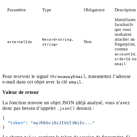
Paramètre
Type
Obligatoire
Description
Identifiants
facultatifs
que vous
souhaitez
attacher au
Record<string,
Non
externalIds
fingerprint,
string>
comme
,
accountId
ou
orderId
.
email
Pour recevoir le signal
, transmettez l’adresse
throwawayEmail
e-mail dans cet objet avec la clé
.
email
Valeur de retour
La fonction renvoie un objet JSON (déjà analysé, vous n’avez
donc pas besoin d’appeler
dessus) :
.json()
{
  "token"
: 
"eyJhbGciOiJIUzI1NiIs..."
}