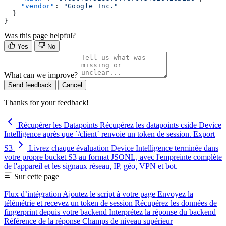
    "vendor"
: 
"Google Inc."
  }
}
Was this page helpful?
Yes
No
What can we improve?
Send feedback
Cancel
Thanks for your feedback!
Récupérer les Datapoints
Récupérez les datapoints cside Device
Intelligence après que `/client` renvoie un token de session.
Export
S3
Livrez chaque évaluation Device Intelligence terminée dans
votre propre bucket S3 au format JSONL, avec l'empreinte complète
de l'appareil et les signaux réseau, IP, géo, VPN et bot.
Sur cette page
Flux d’intégration
Ajoutez le script à votre page
Envoyez la
télémétrie et recevez un token de session
Récupérez les données de
fingerprint depuis votre backend
Interprétez la réponse du backend
Référence de la réponse
Champs de niveau supérieur