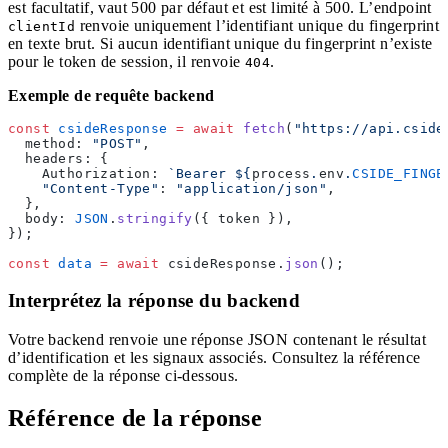
est facultatif, vaut 500 par défaut et est limité à 500. L’endpoint
renvoie uniquement l’identifiant unique du fingerprint
clientId
en texte brut. Si aucun identifiant unique du fingerprint n’existe
pour le token de session, il renvoie
.
404
Exemple de requête backend
const
 csideResponse
 =
 await
 fetch
(
"https://api.cside
  method: 
"POST"
,
  headers: {
    Authorization: 
`Bearer ${
process
.
env
.
CSIDE_FINGE
    "Content-Type"
: 
"application/json"
,
  },
  body: 
JSON
.
stringify
({ token }),
});
const
 data
 =
 await
 csideResponse.
json
();
Interprétez la réponse du backend
Votre backend renvoie une réponse JSON contenant le résultat
d’identification et les signaux associés. Consultez la référence
complète de la réponse ci-dessous.
Référence de la réponse