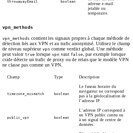
throwawayEmail
boolean
adresse e-mail
jetable ou
temporaire.
vpn_methods
contient les signaux propres à chaque méthode de
vpn_methods
détection liés aux VPN et au trafic anonymisé. Utilisez le champ
de niveau supérieur
comme verdict global. Une méthode
vpn
peut valoir
lorsque
vaut
, par exemple lorsque
true
vpn
false
cside détecte un trafic de proxy ou de relais que le modèle VPN
ne classe pas comme un VPN.
Champ
Type
Description
Le fuseau horaire du
navigateur ne correspond
timezone_mismatch
boolean
pas à la géolocalisation de
l’adresse IP.
L’adresse IP correspond à
un VPN public connu ou
public_vpn
boolean
à un signal de centre de
données.