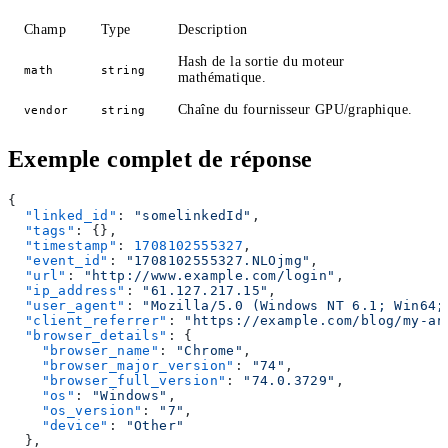
Champ
Type
Description
Hash de la sortie du moteur
math
string
mathématique.
Chaîne du fournisseur GPU/graphique.
vendor
string
Exemple complet de réponse
{
  "linked_id"
: 
"somelinkedId"
,
  "tags"
: {},
  "timestamp"
: 
1708102555327
,
  "event_id"
: 
"1708102555327.NLOjmg"
,
  "url"
: 
"http://www.example.com/login"
,
  "ip_address"
: 
"61.127.217.15"
,
  "user_agent"
: 
"Mozilla/5.0 (Windows NT 6.1; Win64;
  "client_referrer"
: 
"https://example.com/blog/my-ar
  "browser_details"
: {
    "browser_name"
: 
"Chrome"
,
    "browser_major_version"
: 
"74"
,
    "browser_full_version"
: 
"74.0.3729"
,
    "os"
: 
"Windows"
,
    "os_version"
: 
"7"
,
    "device"
: 
"Other"
  },