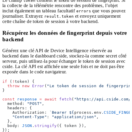
Le champ
contient le token de session de fingerprint. Si
token
la collecte de la télémétrie rencontre des problèmes, l’objet
inclut également un tableau facultatif
que vous pouvez
errors
journaliser. Extrayez
et envoyez uniquement
result.token
cette chaîne de token de session à votre backend.
Récupérez les données de fingerprint depuis votre
backend
Générez une clé API de Device Intelligence réservée au
backend dans le dashboard cside, stockez-la comme secret côté
serveur, puis utilisez-la pour échanger le token de session avec
cside. La clé API est affichée une seule fois et ne doit pas être
exposée dans le code navigateur.
if
 (
!
token) {
  throw
 new
 Error
(
"Le token de session de fingerprin
}
const
 response
 =
 await
 fetch
(
"https://api.cside.com/
  method: 
"POST"
,
  headers: {
    Authorization: 
`Bearer ${
process
.
env
.
CSIDE_FINGE
    "Content-Type"
: 
"application/json"
,
  },
  body: 
JSON
.
stringify
({ token }),
});