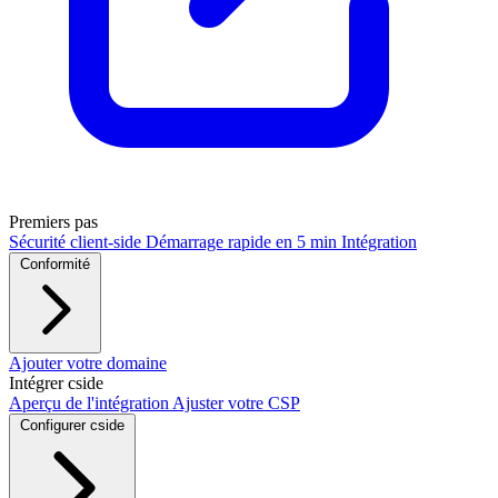
Premiers pas
Sécurité client-side
Démarrage rapide en 5 min
Intégration
Conformité
PCI DSS / PCI Shield
Ajouter votre domaine
RGPD
CCPA
HIPAA
Drata
Intégrer cside
Aperçu de l'intégration
Ajuster votre CSP
Configurer cside