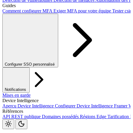
Détection de vulnérabilités
Détection de menaces
Autorisations des f
Guides
Comment configurer MFA
Exiger MFA pour votre équipe
Tester csid
Configurer SSO personnalisé
Okta SSO
Duo SSO
Microsoft Entra ID SSO
Notifications
Mises en garde
Device Intelligence
Aperçu Device Intelligence
Configurer Device Intelligence
Framer
W
Références
Webhooks
API REST publique
Domaines possédés
Régions Edge
Tarification
P
Package JavaScript
S3
Jira
Linear
Zapier
Slack
Discord