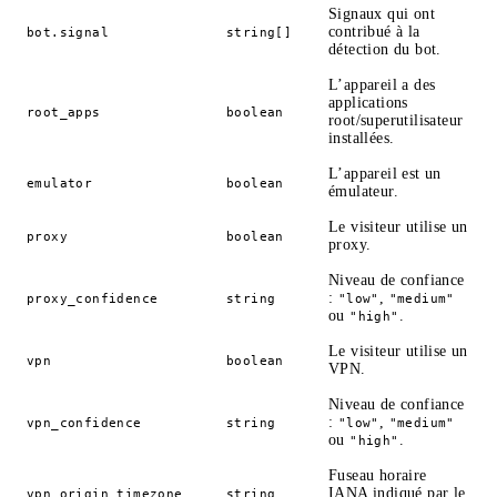
Signaux qui ont
contribué à la
bot.signal
string[]
détection du bot.
L’appareil a des
applications
root_apps
boolean
root/superutilisateur
installées.
L’appareil est un
emulator
boolean
émulateur.
Le visiteur utilise un
proxy
boolean
proxy.
Niveau de confiance
:
,
proxy_confidence
string
"low"
"medium"
ou
.
"high"
Le visiteur utilise un
vpn
boolean
VPN.
Niveau de confiance
:
,
vpn_confidence
string
"low"
"medium"
ou
.
"high"
Fuseau horaire
IANA indiqué par le
vpn_origin_timezone
string