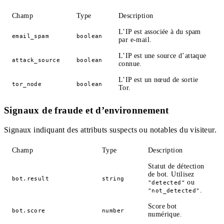
Champ
Type
Description
L’IP est associée à du spam
email_spam
boolean
par e-mail.
L’IP est une source d’attaque
attack_source
boolean
connue.
L’IP est un nœud de sortie
tor_node
boolean
Tor.
Signaux de fraude et d’environnement
Signaux indiquant des attributs suspects ou notables du visiteur.
Champ
Type
Description
Statut de détection
de bot. Utilisez
bot.result
string
ou
"detected"
.
"not_detected"
Score bot
bot.score
number
numérique.