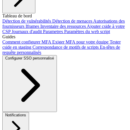
Ajouter notre script
Tableau de bord
Intégration Next.js
Intégration Vite
Intégration
CLI
Détection de vulnérabilités
Utiliser Salesforce Lightning
Détection de menaces
Framer
Webflow
Autorisations des
Configuration
du mode scan
fournisseurs
Iframes
Ajouter cside avec l'IA
Inventaire des ressources
Automatisations du Crawler
Ajouter cside à votre
CSP
Journaux d'audit
Parametres
Paramètres du web script
Guides
Comment configurer MFA
Exiger MFA pour votre équipe
Tester
cside en staging
Correspondance de motifs de scripts
En-têtes de
requête personnalisés
Configurer SSO personnalisé
Okta SSO
Duo SSO
Microsoft Entra ID SSO
Notifications