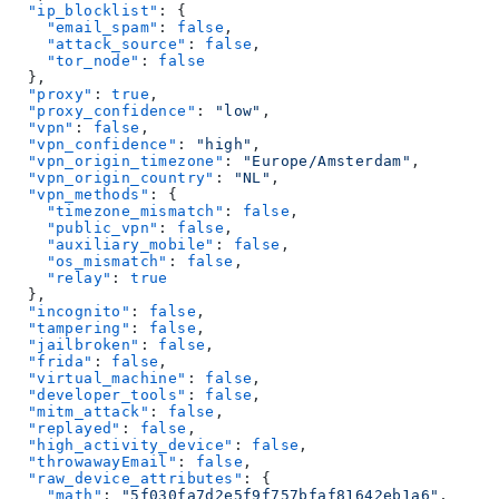
  "ip_blocklist"
: {
    "email_spam"
: 
false
,
    "attack_source"
: 
false
,
    "tor_node"
: 
false
  },
  "proxy"
: 
true
,
  "proxy_confidence"
: 
"low"
,
  "vpn"
: 
false
,
  "vpn_confidence"
: 
"high"
,
  "vpn_origin_timezone"
: 
"Europe/Amsterdam"
,
  "vpn_origin_country"
: 
"NL"
,
  "vpn_methods"
: {
    "timezone_mismatch"
: 
false
,
    "public_vpn"
: 
false
,
    "auxiliary_mobile"
: 
false
,
    "os_mismatch"
: 
false
,
    "relay"
: 
true
  },
  "incognito"
: 
false
,
  "tampering"
: 
false
,
  "jailbroken"
: 
false
,
  "frida"
: 
false
,
  "virtual_machine"
: 
false
,
  "developer_tools"
: 
false
,
  "mitm_attack"
: 
false
,
  "replayed"
: 
false
,
  "high_activity_device"
: 
false
,
  "throwawayEmail"
: 
false
,
  "raw_device_attributes"
: {
    "math"
: 
"5f030fa7d2e5f9f757bfaf81642eb1a6"
,