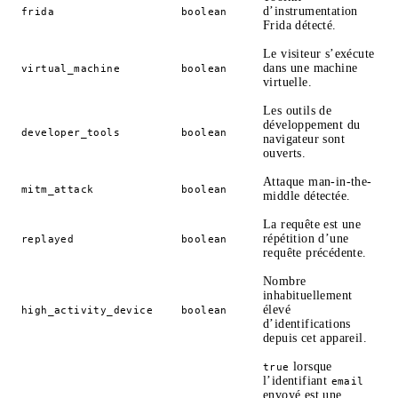
d’instrumentation
frida
boolean
Frida détecté.
Le visiteur s’exécute
dans une machine
virtual_machine
boolean
virtuelle.
Les outils de
développement du
developer_tools
boolean
navigateur sont
ouverts.
Attaque man-in-the-
mitm_attack
boolean
middle détectée.
La requête est une
répétition d’une
replayed
boolean
requête précédente.
Nombre
inhabituellement
élevé
high_activity_device
boolean
d’identifications
depuis cet appareil.
lorsque
true
l’identifiant
email
envoyé est une