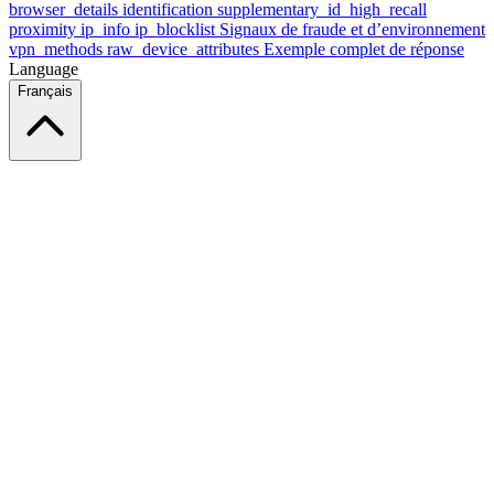
browser_details
identification
supplementary_id_high_recall
proximity
ip_info
ip_blocklist
Signaux de fraude et d’environnement
vpn_methods
raw_device_attributes
Exemple complet de réponse
Language
Français
Ce site utilise des cookies et d'autres technologies qui nous
permettent, ainsi qu'aux entreprises avec lesquelles nous travaillons,
de collecter des informations sur votre appareil et votre utilisation du
site afin d'assurer le bon fonctionnement, l'analyse et la publicité.
Consultez notre avis sur les cookies pour plus de détails.
Find out more in our
privacy policy
and
cookie notice
.
Tout accepter
Tout rejeter
Personnaliser
Nécessaire
Fonctionnel
Analytique