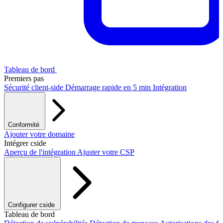
Tableau de bord
Premiers pas
Sécurité client-side
Démarrage rapide en 5 min
Intégration
Conformité
PCI DSS / PCI Shield
Ajouter votre domaine
RGPD
CCPA
HIPAA
Drata
Intégrer cside
Aperçu de l'intégration
Ajuster votre CSP
Configurer cside
Ajouter notre script
Tableau de bord
Intégration Next.js
Intégration Vite
Intégration C