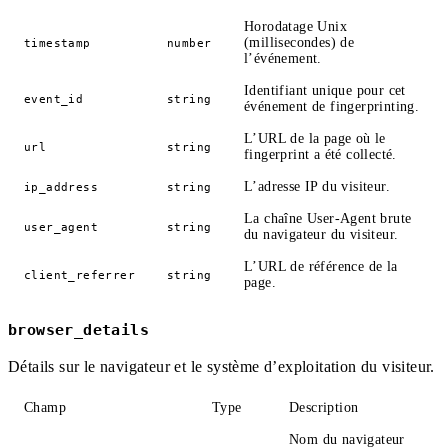
Horodatage Unix
(millisecondes) de
timestamp
number
l’événement.
Identifiant unique pour cet
event_id
string
événement de fingerprinting.
L’URL de la page où le
url
string
fingerprint a été collecté.
L’adresse IP du visiteur.
ip_address
string
La chaîne User-Agent brute
user_agent
string
du navigateur du visiteur.
L’URL de référence de la
client_referrer
string
page.
browser_details
Détails sur le navigateur et le système d’exploitation du visiteur.
Champ
Type
Description
Nom du navigateur