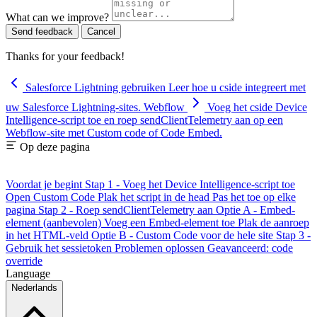
What can we improve?
Send feedback
Cancel
Thanks for your feedback!
Salesforce Lightning gebruiken
Leer hoe u cside integreert met
uw Salesforce Lightning-sites.
Webflow
Voeg het cside Device
Intelligence-script toe en roep sendClientTelemetry aan op een
Webflow-site met Custom code of Code Embed.
Op deze pagina
Voordat je begint
Stap 1 - Voeg het Device Intelligence-script toe
Open Custom Code
Plak het script in de head
Pas het toe op elke
pagina
Stap 2 - Roep sendClientTelemetry aan
Optie A - Embed-
element (aanbevolen)
Voeg een Embed-element toe
Plak de aanroep
in het HTML-veld
Optie B - Custom Code voor de hele site
Stap 3 -
Gebruik het sessietoken
Problemen oplossen
Geavanceerd: code
override
Language
Nederlands