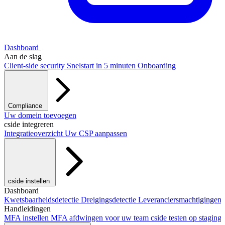
Dashboard
Aan de slag
Client-side security
Snelstart in 5 minuten
Onboarding
Compliance
PCI DSS / PCI Shield
Uw domein toevoegen
AVG
CCPA
HIPAA
Drata
cside integreren
Integratieoverzicht
Uw CSP aanpassen
cside instellen
Ons script toevoegen
Dashboard
Next.js-integratie
Vite-integratie
CLI-integratie
Kwetsbaarheidsdetectie
Dreigingsdetectie
Leveranciersmachtigingen
Handleidingen
MFA instellen
MFA afdwingen voor uw team
cside testen op staging