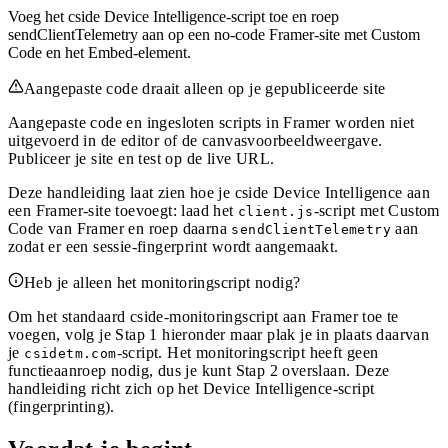
Voeg het cside Device Intelligence-script toe en roep
sendClientTelemetry aan op een no-code Framer-site met Custom
Code en het Embed-element.
Aangepaste code draait alleen op je gepubliceerde site
Aangepaste code en ingesloten scripts in Framer worden niet
uitgevoerd in de editor of de canvasvoorbeeldweergave.
Publiceer je site en test op de live URL.
Deze handleiding laat zien hoe je cside Device Intelligence aan
een Framer-site toevoegt: laad het
-script met Custom
client.js
Code van Framer en roep daarna
aan
sendClientTelemetry
zodat er een sessie-fingerprint wordt aangemaakt.
Heb je alleen het monitoringscript nodig?
Om het standaard cside-monitoringscript aan Framer toe te
voegen, volg je Stap 1 hieronder maar plak je in plaats daarvan
je
-script. Het monitoringscript heeft geen
csidetm.com
functieaanroep nodig, dus je kunt Stap 2 overslaan. Deze
handleiding richt zich op het Device Intelligence-script
(fingerprinting).