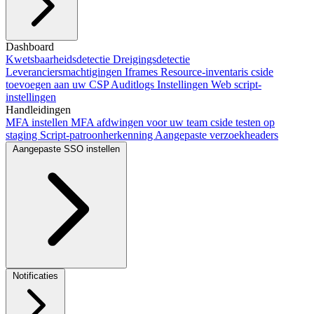
Ons script toevoegen
Dashboard
Next.js-integratie
Vite-integratie
CLI-integratie
Salesforce Lightning gebruiken
Kwetsbaarheidsdetectie
Dreigingsdetectie
Framer
Webflow
Scanmodus
instellen
Leveranciersmachtigingen
cside toevoegen met AI
Iframes
Crawler-automatiseringen
Resource-inventaris
cside
toevoegen aan uw CSP
Auditlogs
Instellingen
Web script-
instellingen
Handleidingen
MFA instellen
MFA afdwingen voor uw team
cside testen op
staging
Script-patroonherkenning
Aangepaste verzoekheaders
Aangepaste SSO instellen
Okta SSO
Duo SSO
Microsoft Entra ID SSO
Notificaties