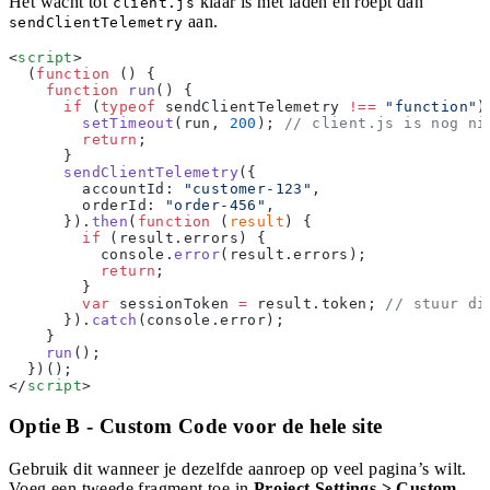
Het wacht tot
klaar is met laden en roept dan
client.js
aan.
sendClientTelemetry
<
script
>
  (
function
 () {
    function
 run
() {
      if
 (
typeof
 sendClientTelemetry 
!==
 "function"
)
        setTimeout
(run, 
200
); 
// client.js is nog ni
        return
;
      }
      sendClientTelemetry
({
        accountId: 
"customer-123"
,
        orderId: 
"order-456"
,
      }).
then
(
function
 (
result
) {
        if
 (result.errors) {
          console.
error
(result.errors);
          return
;
        }
        var
 sessionToken 
=
 result.token; 
// stuur di
      }).
catch
(console.error);
    }
    run
();
  })();
</
script
>
Optie B - Custom Code voor de hele site
Gebruik dit wanneer je dezelfde aanroep op veel pagina’s wilt.
Voeg een tweede fragment toe in
Project Settings > Custom