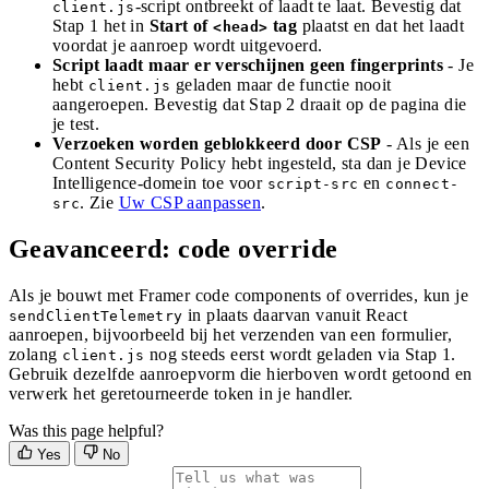
-script ontbreekt of laadt te laat. Bevestig dat
client.js
Stap 1 het in
Start of
tag
plaatst en dat het laadt
<head>
voordat je aanroep wordt uitgevoerd.
Script laadt maar er verschijnen geen fingerprints
- Je
hebt
geladen maar de functie nooit
client.js
aangeroepen. Bevestig dat Stap 2 draait op de pagina die
je test.
Verzoeken worden geblokkeerd door CSP
- Als je een
Content Security Policy hebt ingesteld, sta dan je Device
Intelligence-domein toe voor
en
script-src
connect-
. Zie
Uw CSP aanpassen
.
src
Geavanceerd: code override
Als je bouwt met Framer code components of overrides, kun je
in plaats daarvan vanuit React
sendClientTelemetry
aanroepen, bijvoorbeeld bij het verzenden van een formulier,
zolang
nog steeds eerst wordt geladen via Stap 1.
client.js
Gebruik dezelfde aanroepvorm die hierboven wordt getoond en
verwerk het geretourneerde token in je handler.
Was this page helpful?
Yes
No