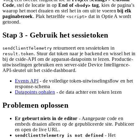
Code
, stel de locatie in op
End of
tag
, kies de pagina’s
<body>
waarop het moet draaien en stel het in om uit te voeren
bij elk
paginabezoek
. Plak hetzelfde
dat in Optie A wordt
<script>
getoond.
Stap 3 - Gebruik het sessietoken
retourneert een sessietoken in
sendClientTelemetry
. Stuur dat token naar je backend en wissel het in
result.token
bij de cside-API om de apparaat-datapoints te lezen. Productie-
uitwisselingen gebruiken een server-side Device Intelligence-
API-sleutel uit het cside-dashboard.
Events API
- de volledige token-uitwisselingsflow en het
response-schema
Datapoints ophalen
- de data achter een token lezen
Problemen oplossen
Er gebeurt niets in de editor
- Aangepaste code en
embeds draaien alleen op de gepubliceerde site. Publiceer
en open de live URL.
- Het
sendClientTelemetry is not defined