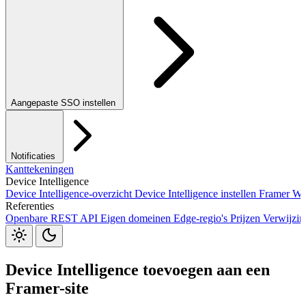
Aangepaste SSO instellen
Okta SSO
Duo SSO
Microsoft Entra ID SSO
Notificaties
Kanttekeningen
Device Intelligence
Device Intelligence-overzicht
Device Intelligence instellen
Framer
We
Referenties
Webhooks
Openbare REST API
Eigen domeinen
Edge-regio's
Prijzen
Verwijzi
JavaScript-pakket
S3
Jira
Linear
Zapier
Slack
Discord
Device Intelligence toevoegen aan een
Framer-site