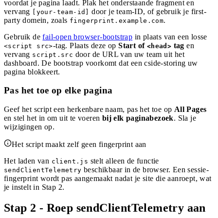
voordat je pagina laadt. Plak het onderstaande fragment en
vervang
door je team-ID, of gebruik je first-
[your-team-id]
party domein, zoals
.
fingerprint.example.com
Gebruik de
fail-open browser-bootstrap
in plaats van een losse
-tag. Plaats deze op
Start of
tag
en
<script src>
<head>
vervang
door de URL van uw team uit het
script.src
dashboard. De bootstrap voorkomt dat een cside-storing uw
pagina blokkeert.
Pas het toe op elke pagina
Geef het script een herkenbare naam, pas het toe op
All Pages
en stel het in om uit te voeren
bij elk paginabezoek
. Sla je
wijzigingen op.
Het script maakt zelf geen fingerprint aan
Het laden van
stelt alleen de functie
client.js
beschikbaar in de browser. Een sessie-
sendClientTelemetry
fingerprint wordt pas aangemaakt nadat je site die aanroept, wat
je instelt in Stap 2.
Stap 2 - Roep sendClientTelemetry aan