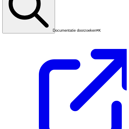
Documentatie doorzoeken
⌘
K