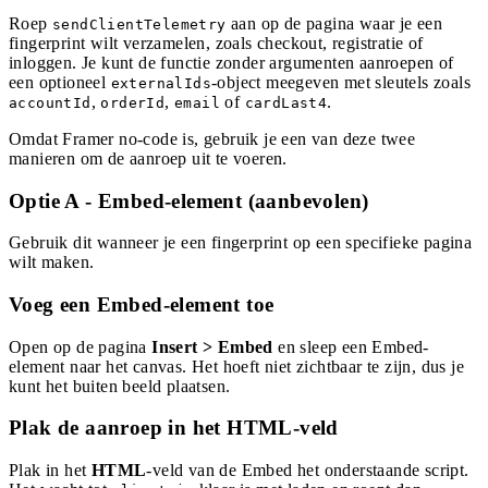
Roep
aan op de pagina waar je een
sendClientTelemetry
fingerprint wilt verzamelen, zoals checkout, registratie of
inloggen. Je kunt de functie zonder argumenten aanroepen of
een optioneel
-object meegeven met sleutels zoals
externalIds
,
,
of
.
accountId
orderId
email
cardLast4
Omdat Framer no-code is, gebruik je een van deze twee
manieren om de aanroep uit te voeren.
Optie A - Embed-element (aanbevolen)
Gebruik dit wanneer je een fingerprint op een specifieke pagina
wilt maken.
Voeg een Embed-element toe
Open op de pagina
Insert > Embed
en sleep een Embed-
element naar het canvas. Het hoeft niet zichtbaar te zijn, dus je
kunt het buiten beeld plaatsen.
Plak de aanroep in het HTML-veld
Plak in het
HTML
-veld van de Embed het onderstaande script.