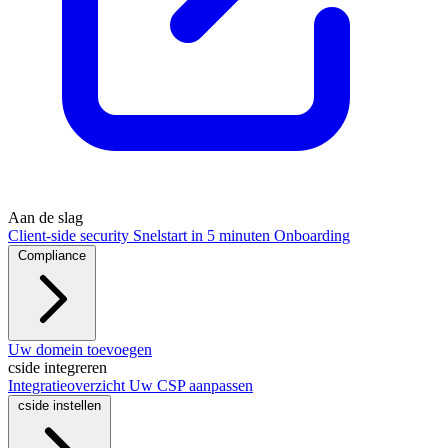
Aan de slag
Client-side security
Snelstart in 5 minuten
Onboarding
Compliance
PCI DSS / PCI Shield
Uw domein toevoegen
AVG
CCPA
HIPAA
Drata
cside integreren
Integratieoverzicht
Uw CSP aanpassen
cside instellen