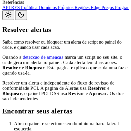
Referências
Webhooks
API REST pública
Domínios Próprios
Regiões Edge
Preços
Program
Pacote JavaScript
S3
Jira
Linear
Zapier
Slack
Discord
Resolver alertas
Saiba como resolver ou bloquear um alerta de script no painel do
cside, e quando usar cada acao.
Quando a
deteccao de ameacas
marca um script no seu site, o
cside gera um alerta no painel. Cada alerta tem duas acoes:
Resolver
e
Bloquear
. Esta pagina explica o que cada uma faz e
quando usa-la.
Resolver um alerta e independente do fluxo de revisao de
conformidade PCI. A pagina de Alertas usa
Resolver
e
Bloquear
; o painel PCI DSS usa
Revisar
e
Aprovar
. Os dois
sao independentes.
Encontrar seus alertas
Abra o painel e selecione seu dominio na barra lateral
esquerda.