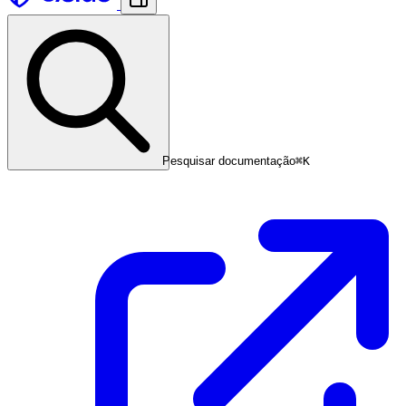
Pesquisar documentação
⌘
K