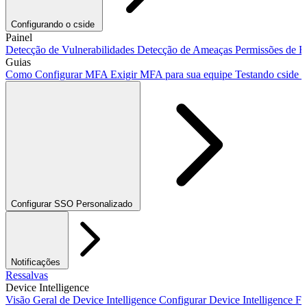
Configurando o cside
Adicionando nosso script
Painel
Integração com Next.js
Integração com Vit
Detecção de Vulnerabilidades
Detecção de Ameaças
Permissões de 
Guias
Como Configurar MFA
Exigir MFA para sua equipe
Testando cside 
Configurar SSO Personalizado
Okta SSO
Duo SSO
Microsoft Entra ID SSO
Notificações
Ressalvas
Device Intelligence
Visão Geral de Device Intelligence
Configurar Device Intelligence
Fr