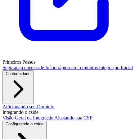
Primeiros Passos
Segurança client-side
Início rápido em 5 minutos
Integração Inicial
Conformidade
PCI DSS / PCI Shield
Adicionando seu Domínio
GDPR
CCPA
HIPAA
Drata
Integrando o cside
Visão Geral da Integração
Ajustando sua CSP
Configurando o cside