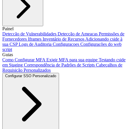
Adicionando nosso script
Painel
Integração com Next.js
Integração com
Vite
Detecção de Vulnerabilidades
Integração CLI
Usando Salesforce Lightning
Detecção de Ameaças
Framer
Permissões de
Webflow
Configuração do Modo de Escaneamento
Fornecedores
Iframes
Inventário de Recursos
Adicionar cside com IA
Adicionando cside à
Automatizações de Crawler
sua CSP
Logs de Auditoria
Configuracoes
Configurações do web
script
Guias
Como Configurar MFA
Exigir MFA para sua equipe
Testando cside
em Staging
Correspondência de Padrões de Scripts
Cabeçalhos de
Requisição Personalizados
Configurar SSO Personalizado