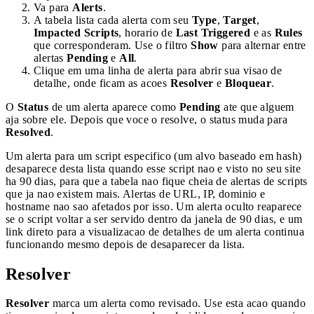
Va para
Alerts
.
A tabela lista cada alerta com seu
Type
,
Target
,
Impacted Scripts
, horario de
Last Triggered
e as
Rules
que corresponderam. Use o filtro
Show
para alternar entre
alertas
Pending
e
All
.
Clique em uma linha de alerta para abrir sua visao de
detalhe, onde ficam as acoes
Resolver
e
Bloquear
.
O
Status
de um alerta aparece como
Pending
ate que alguem
aja sobre ele. Depois que voce o resolve, o status muda para
Resolved
.
Um alerta para um script especifico (um alvo baseado em hash)
desaparece desta lista quando esse script nao e visto no seu site
ha 90 dias, para que a tabela nao fique cheia de alertas de scripts
que ja nao existem mais. Alertas de URL, IP, dominio e
hostname nao sao afetados por isso. Um alerta oculto reaparece
se o script voltar a ser servido dentro da janela de 90 dias, e um
link direto para a visualizacao de detalhes de um alerta continua
funcionando mesmo depois de desaparecer da lista.
Resolver
Resolver
marca um alerta como revisado. Use esta acao quando