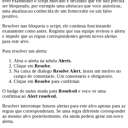
tiver examinado o script marcado e decidido que ele nao precisa
ser bloqueado, por exemplo uma alteracao que voce autorizou,
uma atualizacao conhecida de um fornecedor ou um falso
positivo.
Resolver nao bloqueia o script; ele continua funcionando
exatamente como antes. Registra que sua equipe revisou o alerta
e impede que as regras correspondentes gerem novos alertas
para este alvo.
Para resolver um alerta:
Abra o alerta na tabela
Alerts
.
Clique em
Resolve
.
Na caixa de dialogo
Resolve Alert
, insira um motivo no
campo de comentario. Um comentario e obrigatorio.
Clique em
Resolve
para confirmar.
O badge de status muda para
Resolved
e voce ve uma
confirmacao
Alert resolved.
Resolver interrompe futuros alertas para este alvo apenas para as
regras que corresponderam. Se uma regra diferente corresponder
ao mesmo alvo posteriormente, ela ainda podera gerar um novo
alerta.