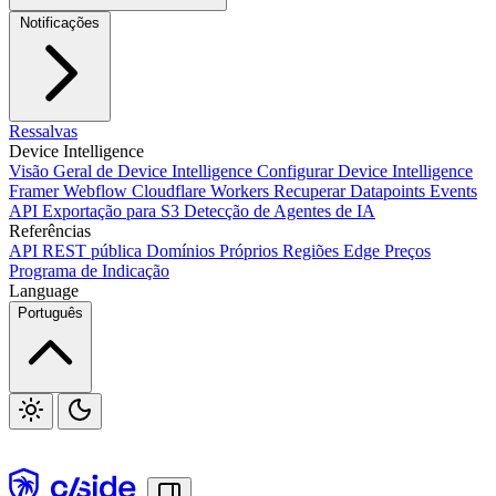
Okta SSO
Duo SSO
Microsoft Entra ID SSO
Notificações
Ressalvas
Webhooks
Device Intelligence
Visão Geral de Device Intelligence
Configurar Device Intelligence
Framer
Webflow
Cloudflare Workers
Recuperar Datapoints
Events
API
Exportação para S3
Detecção de Agentes de IA
Pacote JavaScript
S3
Jira
Linear
Zapier
Slack
Discord
Referências
API REST pública
Domínios Próprios
Regiões Edge
Preços
Programa de Indicação
Language
Português