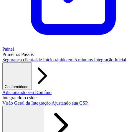
Painel
Primeiros Passos
Segurança client-side
Início rápido em 5 minutos
Integração Inicial
Conformidade
PCI DSS / PCI Shield
Adicionando seu Domínio
GDPR
CCPA
HIPAA
Drata
Integrando o cside
Visão Geral da Integração
Ajustando sua CSP