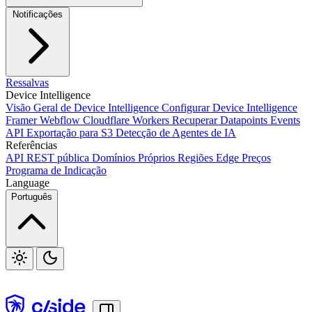
Okta SSO
Duo SSO
Microsoft Entra ID SSO
Notificações
Ressalvas
Webhooks
Device Intelligence
Visão Geral de Device Intelligence
Configurar Device Intelligence
Framer
Webflow
Cloudflare Workers
Recuperar Datapoints
Events
API
Exportação para S3
Detecção de Agentes de IA
Pacote JavaScript
S3
Jira
Linear
Zapier
Slack
Discord
Referências
API REST pública
Domínios Próprios
Regiões Edge
Preços
Programa de Indicação
Language
Português