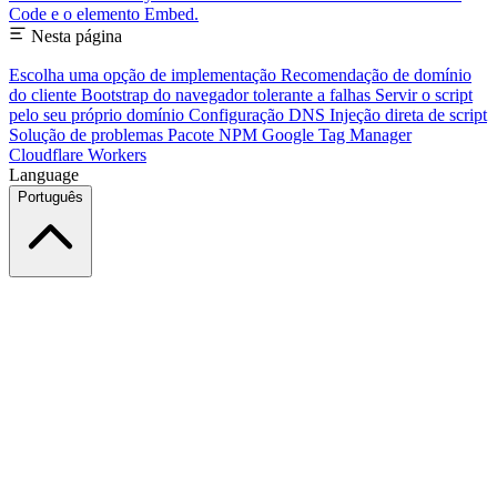
Code e o elemento Embed.
Nesta página
Escolha uma opção de implementação
Recomendação de domínio
do cliente
Bootstrap do navegador tolerante a falhas
Servir o script
pelo seu próprio domínio
Configuração DNS
Injeção direta de script
Solução de problemas
Pacote NPM
Google Tag Manager
Cloudflare Workers
Language
Português
Este site usa cookies e outras tecnologias que permitem a nós e às
empresas com as quais trabalhamos coletar informações sobre seu
dispositivo e uso do site para habilitar funcionalidades, análises e
publicidade. Veja nosso Aviso de Cookies para detalhes.
Find out more in our
privacy policy
and
cookie notice
.
Aceitar Todos
Rejeitar Todos
Personalizar