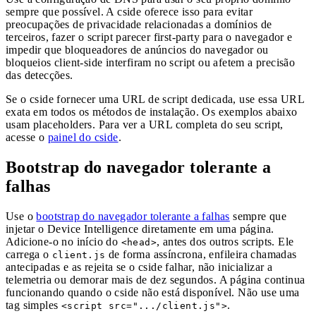
sempre que possível. A cside oferece isso para evitar
preocupações de privacidade relacionadas a domínios de
terceiros, fazer o script parecer first-party para o navegador e
impedir que bloqueadores de anúncios do navegador ou
bloqueios client-side interfiram no script ou afetem a precisão
das detecções.
Se o cside fornecer uma URL de script dedicada, use essa URL
exata em todos os métodos de instalação. Os exemplos abaixo
usam placeholders. Para ver a URL completa do seu script,
acesse o
painel do cside
.
Bootstrap do navegador tolerante a
falhas
Use o
bootstrap do navegador tolerante a falhas
sempre que
injetar o Device Intelligence diretamente em uma página.
Adicione-o no início do
, antes dos outros scripts. Ele
<head>
carrega o
de forma assíncrona, enfileira chamadas
client.js
antecipadas e as rejeita se o cside falhar, não inicializar a
telemetria ou demorar mais de dez segundos. A página continua
funcionando quando o cside não está disponível. Não use uma
tag simples
.
<script src=".../client.js">