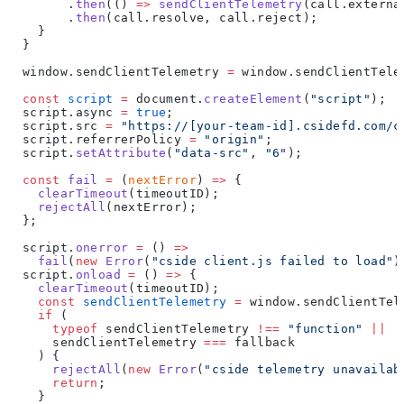
        .
then
(() 
=>
 sendClientTelemetry
(call.externa
        .
then
(call.resolve, call.reject);
    }
  }
  window.sendClientTelemetry 
=
 window.sendClientTele
  const
 script
 =
 document.
createElement
(
"script"
);
  script.async 
=
 true
;
  script.src 
=
 "https://[your-team-id].csidefd.com/c
  script.referrerPolicy 
=
 "origin"
;
  script.
setAttribute
(
"data-src"
, 
"6"
);
  const
 fail
 =
 (
nextError
) 
=>
 {
    clearTimeout
(timeoutID);
    rejectAll
(nextError);
  };
  script.
onerror
 =
 () 
=>
    fail
(
new
 Error
(
"cside client.js failed to load"
)
  script.
onload
 =
 () 
=>
 {
    clearTimeout
(timeoutID);
    const
 sendClientTelemetry
 =
 window.sendClientTel
    if
 (
      typeof
 sendClientTelemetry 
!==
 "function"
 ||
      sendClientTelemetry 
===
 fallback
    ) {
      rejectAll
(
new
 Error
(
"cside telemetry unavailab
      return
;
    }