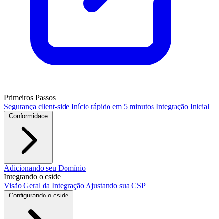
Primeiros Passos
Segurança client-side
Início rápido em 5 minutos
Integração Inicial
Conformidade
PCI DSS / PCI Shield
Adicionando seu Domínio
GDPR
CCPA
HIPAA
Drata
Integrando o cside
Visão Geral da Integração
Ajustando sua CSP
Configurando o cside