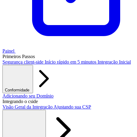
Painel
Primeiros Passos
Segurança client-side
Início rápido em 5 minutos
Integração Inicial
Conformidade
PCI DSS / PCI Shield
Adicionando seu Domínio
GDPR
CCPA
HIPAA
Drata
Integrando o cside
Visão Geral da Integração
Ajustando sua CSP