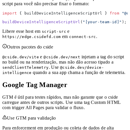
script para você não precisar fixar o formato:
import
 { buildDeviceIntelligenceScriptUrl } 
from
 "@c
buildDeviceIntelligenceScriptUrl
(
"[your-team-id]"
); 
Libere esse host em
e
script-src
em
.
https://edge.csidefd.com
connect-src
Outros pacotes do cside
e
injetam a tag do script
@cside.dev/vite
@cside.dev/next
no build ou na renderização, mas não dão acesso tipado a
. Use
sendClientTelemetry
@cside.dev/device-
quando a sua app chama a função de telemetria.
intelligence
Google Tag Manager
GTM é útil para testes rápidos, mas não garante que o cside
carregue antes de outros scripts. Use uma tag Custom HTML
com trigger All Pages para validar o fluxo.
Use GTM para validação
Para enforcement em produção ou coleta de dados de alta