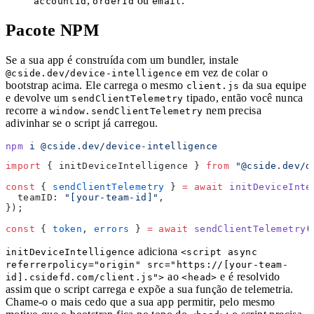
,
ou
.
accountId
orderId
email
Pacote NPM
Se a sua app é construída com um bundler, instale
em vez de colar o
@cside.dev/device-intelligence
bootstrap acima. Ele carrega o mesmo
da sua equipe
client.js
e devolve um
tipado, então você nunca
sendClientTelemetry
recorre a
nem precisa
window.sendClientTelemetry
adivinhar se o script já carregou.
npm
 i
 @cside.dev/device-intelligence
import
 { initDeviceIntelligence } 
from
 "@cside.dev/d
const
 { 
sendClientTelemetry
 } 
=
 await
 initDeviceInte
  teamID: 
"[your-team-id]"
,
});
const
 { 
token
, 
errors
 } 
=
 await
 sendClientTelemetry
(
adiciona
initDeviceIntelligence
<script async
referrerpolicy="origin" src="https://[your-team-
ao
e é resolvido
id].csidefd.com/client.js">
<head>
assim que o script carrega e expõe a sua função de telemetria.
Chame-o o mais cedo que a sua app permitir, pelo mesmo