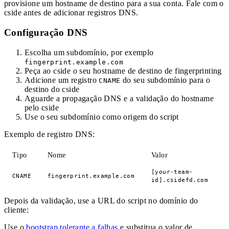
provisione um hostname de destino para a sua conta. Fale com o
cside antes de adicionar registros DNS.
Configuração DNS
Escolha um subdomínio, por exemplo
fingerprint.example.com
Peça ao cside o seu hostname de destino de fingerprinting
Adicione um registro
do seu subdomínio para o
CNAME
destino do cside
Aguarde a propagação DNS e a validação do hostname
pelo cside
Use o seu subdomínio como origem do script
Exemplo de registro DNS:
Tipo
Nome
Valor
[your-team-
CNAME
fingerprint.example.com
id].csidefd.com
Depois da validação, use a URL do script no domínio do
cliente:
Use o
bootstrap tolerante a falhas
e substitua o valor de