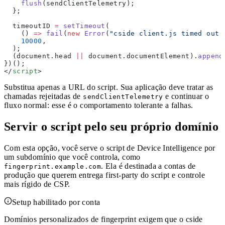
    flush
(sendClientTelemetry);
  };
  timeoutID 
=
 setTimeout
(
    () 
=>
 fail
(
new
 Error
(
"cside client.js timed out 
    10000
,
  );
  (document.head 
||
 document.documentElement).
append
})();
</
script
>
Substitua apenas a URL do script. Sua aplicação deve tratar as
chamadas rejeitadas de
e continuar o
sendClientTelemetry
fluxo normal: esse é o comportamento tolerante a falhas.
Servir o script pelo seu próprio domínio
Com esta opção, você serve o script de Device Intelligence por
um subdomínio que você controla, como
. Ela é destinada a contas de
fingerprint.example.com
produção que querem entrega first-party do script e controle
mais rígido de CSP.
Setup habilitado por conta
Domínios personalizados de fingerprint exigem que o cside