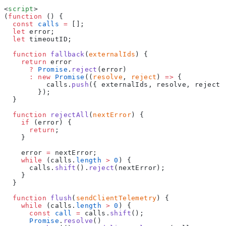
<
script
>
(
function
 () {
  const
 calls
 =
 [];
  let
 error;
  let
 timeoutID;
  function
 fallback
(
externalIds
) {
    return
 error
      ?
 Promise
.
reject
(error)
      :
 new
 Promise
((
resolve
, 
reject
) 
=>
 {
          calls.
push
({ externalIds, resolve, reject 
        });
  }
  function
 rejectAll
(
nextError
) {
    if
 (error) {
      return
;
    }
    error 
=
 nextError;
    while
 (calls.
length
 >
 0
) {
      calls.
shift
().
reject
(nextError);
    }
  }
  function
 flush
(
sendClientTelemetry
) {
    while
 (calls.
length
 >
 0
) {
      const
 call
 =
 calls.
shift
();
      Promise
.
resolve
()