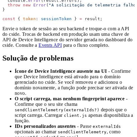
  console.
error
(result.errors);
  throw
 new
 Error
(
"A solicitação de telemetria falho
}
const
 { 
token
: 
sessionToken
 } 
=
 result;
Envie o token de sessão ao seu backend e troque-o com a API
do cside. Trocas de backend em produção usam uma chave de
API de Device Intelligence do servidor gerada no dashboard do
cside. Consulte a
Events API
para o fluxo completo.
Solução de problemas
Ícone de Device Intelligence ausente na UI
- Confirme
que Device Intelligence está ativado para o domínio
gerenciado no cside. Se você removeu e adicionou o
domínio novamente, a função pode precisar ser ativada de
novo.
O script carrega, mas nenhum fingerprint aparece
-
Confirme que o seu site chama
depois que o
sendClientTelemetry(externalIds?)
script carrega. Carregar
apenas disponibiliza a
client.js
função.
IDs personalizados ausentes
- Passe
externalIds
opcionais ao chamar
, como
sendClientTelemetry