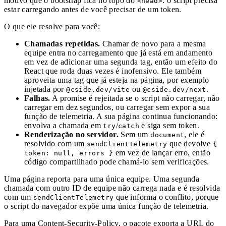
motivo que o bootstrap fica no topo do
: o script precisa
<head>
estar carregando antes de você precisar de um token.
O que ele resolve para você:
Chamadas repetidas.
Chamar de novo para a mesma
equipe entra no carregamento que já está em andamento
em vez de adicionar uma segunda tag, então um efeito do
React que roda duas vezes é inofensivo. Ele também
aproveita uma tag que já esteja na página, por exemplo
injetada por
ou
.
@cside.dev/vite
@cside.dev/next
Falhas.
A promise é rejeitada se o script não carregar, não
carregar em dez segundos, ou carregar sem expor a sua
função de telemetria. A sua página continua funcionando:
envolva a chamada em
/
e siga sem token.
try
catch
Renderização no servidor.
Sem um
, ele é
document
resolvido com um
que devolve
sendClientTelemetry
{
em vez de lançar erro, então
token: null, errors }
código compartilhado pode chamá-lo sem verificações.
Uma página reporta para uma única equipe. Uma segunda
chamada com outro ID de equipe não carrega nada e é resolvida
com um
que informa o conflito, porque
sendClientTelemetry
o script do navegador expõe uma única função de telemetria.
Para uma Content-Security-Policy, o pacote exporta a URL do