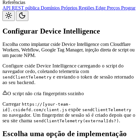
Referências
Webhooks
API REST pública
Domínios Próprios
Regiões Edge
Preços
Program
Pacote JavaScript
S3
Jira
Linear
Zapier
Slack
Discord
Configurar Device Intelligence
Escolha como implantar cside Device Intelligence com Cloudflare
Workers, Webflow, Google Tag Manager, injeção direta de script ou
um pacote NPM.
Configure cside Device Intelligence carregando o script do
navegador cedo, coletando telemetria com
e enviando o token de sessão retornado
sendClientTelemetry
ao seu backend.
O script não cria fingerprints sozinho
Carregar
https://[your-team-
expõe
id].csidefd.com/client.js
sendClientTelemetry
no navegador. Um fingerprint de sessão só é criado depois que o
seu site chama
.
sendClientTelemetry(externalIds?)
Escolha uma opção de implementação