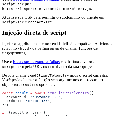
por
script.src
.
https://fingerprint.example.com/client.js
Atualize sua CSP para permitir o subdomínio do cliente em
e
.
script-src
connect-src
Injeção direta de script
Injetar a tag diretamente no seu HTML é compatível. Adicione o
script no
da página antes de chamar funções de
<head>
fingerprinting.
Use o
bootstrap tolerante a falhas
e substitua o valor de
pela URL
da sua equipe.
script.src
csidefd.com
Depois chame
após o script carregar.
sendClientTelemetry
Você pode chamar a função sem argumentos ou passar um
objeto
opcional.
externalIds
const
 result
 =
 await
 sendClientTelemetry
({
  accountId: 
"customer-123"
,
  orderId: 
"order-456"
,
});
if
 (result.errors) {