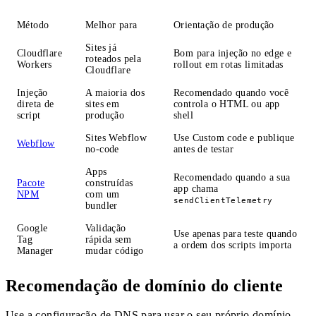
Método
Melhor para
Orientação de produção
Sites já
Cloudflare
Bom para injeção no edge e
roteados pela
Workers
rollout em rotas limitadas
Cloudflare
Injeção
A maioria dos
Recomendado quando você
direta de
sites em
controla o HTML ou app
script
produção
shell
Sites Webflow
Use Custom code e publique
Webflow
no-code
antes de testar
Apps
Recomendado quando a sua
Pacote
construídas
app chama
NPM
com um
sendClientTelemetry
bundler
Google
Validação
Use apenas para teste quando
Tag
rápida sem
a ordem dos scripts importa
Manager
mudar código
Recomendação de domínio do cliente
Use a configuração de DNS para usar o seu próprio domínio