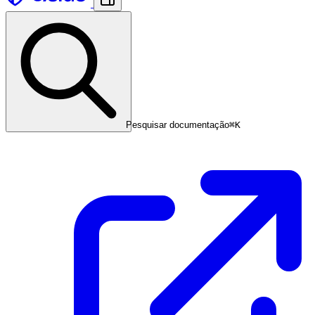
Pesquisar documentação
⌘
K