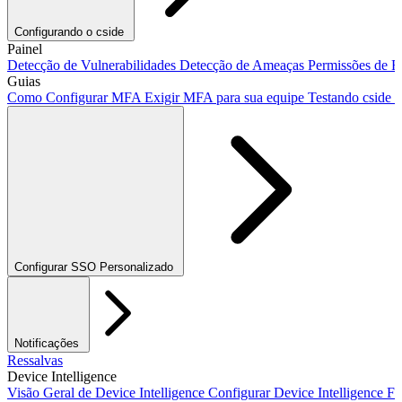
Configurando o cside
Adicionando nosso script
Painel
Integração com Next.js
Integração com Vit
Detecção de Vulnerabilidades
Detecção de Ameaças
Permissões de 
Guias
Como Configurar MFA
Exigir MFA para sua equipe
Testando cside 
Configurar SSO Personalizado
Okta SSO
Duo SSO
Microsoft Entra ID SSO
Notificações
Ressalvas
Device Intelligence
Visão Geral de Device Intelligence
Configurar Device Intelligence
Fr