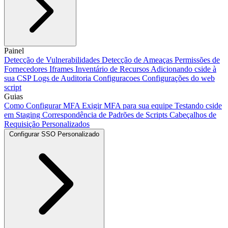
Adicionando nosso script
Painel
Integração com Next.js
Integração com
Vite
Detecção de Vulnerabilidades
Integração CLI
Usando Salesforce Lightning
Detecção de Ameaças
Framer
Permissões de
Webflow
Configuração do Modo de Escaneamento
Fornecedores
Iframes
Inventário de Recursos
Adicionar cside com IA
Adicionando cside à
Automatizações de Crawler
sua CSP
Logs de Auditoria
Configuracoes
Configurações do web
script
Guias
Como Configurar MFA
Exigir MFA para sua equipe
Testando cside
em Staging
Correspondência de Padrões de Scripts
Cabeçalhos de
Requisição Personalizados
Configurar SSO Personalizado